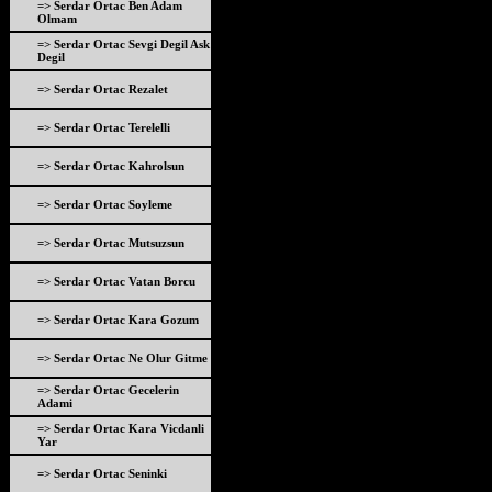
=> Serdar Ortac Ben Adam
Olmam
=> Serdar Ortac Sevgi Degil Ask
Degil
=> Serdar Ortac Rezalet
=> Serdar Ortac Terelelli
=> Serdar Ortac Kahrolsun
=> Serdar Ortac Soyleme
=> Serdar Ortac Mutsuzsun
=> Serdar Ortac Vatan Borcu
=> Serdar Ortac Kara Gozum
=> Serdar Ortac Ne Olur Gitme
=> Serdar Ortac Gecelerin
Adami
=> Serdar Ortac Kara Vicdanli
Yar
=> Serdar Ortac Seninki