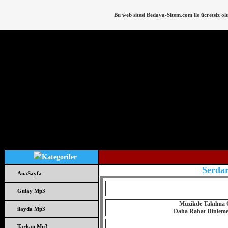
Bu web sitesi
Bedava-Sitem.com
ile ücretsiz ol
Serdar
AnaSayfa
Gulay Mp3
Müzikde Takılma O
ilayda Mp3
Daha Rahat Dinlemek 
Tarkan Mp3