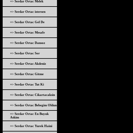
=> Serdar Ortac Melek
=> Serdar Ortac istersen
=> Serdar Ortac Gel De
=> Serdar Ortac Mesafe
=> Serdar Ortac Dansoz
=> Serdar Ortac Sor
=> Serdar Ortac Akdeniz
=> Serdar Ortac Gitme
=> Serdar Ortac Tut Ki
=> Serdar Ortac Cikartacaksin
=> Serdar Ortac Bebegim Oldun
=> Serdar Ortac En Buyuk
Askim
=> Serdar Ortac Yurek Haini