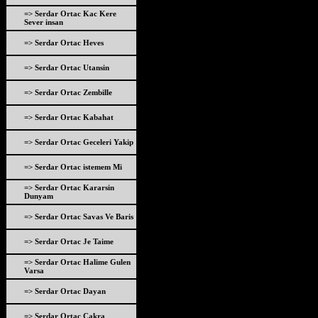
=> Serdar Ortac Kac Kere
Sever insan
=> Serdar Ortac Heves
=> Serdar Ortac Utansin
=> Serdar Ortac Zembille
=> Serdar Ortac Kabahat
=> Serdar Ortac Geceleri Yakip
=> Serdar Ortac istemem Mi
=> Serdar Ortac Kararsin
Dunyam
=> Serdar Ortac Savas Ve Baris
=> Serdar Ortac Je Taime
=> Serdar Ortac Halime Gulen
Varsa
=> Serdar Ortac Dayan
=> Serdar Ortac Cakra