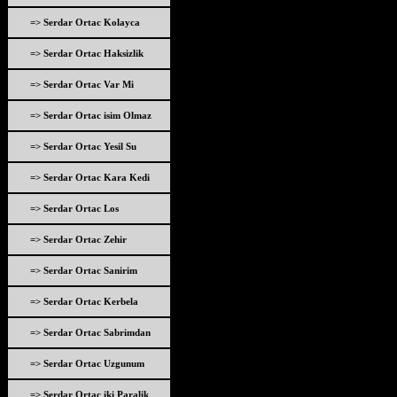
=> Serdar Ortac Kolayca
=> Serdar Ortac Haksizlik
=> Serdar Ortac Var Mi
=> Serdar Ortac isim Olmaz
=> Serdar Ortac Yesil Su
=> Serdar Ortac Kara Kedi
=> Serdar Ortac Los
=> Serdar Ortac Zehir
=> Serdar Ortac Sanirim
=> Serdar Ortac Kerbela
=> Serdar Ortac Sabrimdan
=> Serdar Ortac Uzgunum
=> Serdar Ortac iki Paralik