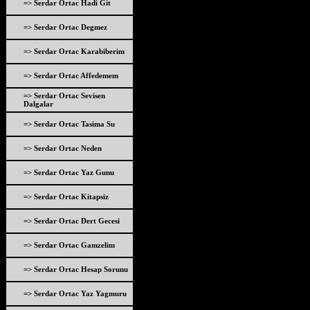
=> Serdar Ortac Hadi Git
=> Serdar Ortac Degmez
=> Serdar Ortac Karabiberim
=> Serdar Ortac Affedemem
=> Serdar Ortac Sevisen
Dalgalar
=> Serdar Ortac Tasima Su
=> Serdar Ortac Neden
=> Serdar Ortac Yaz Gunu
=> Serdar Ortac Kitapsiz
=> Serdar Ortac Dert Gecesi
=> Serdar Ortac Gamzelim
=> Serdar Ortac Hesap Sorunu
=> Serdar Ortac Yaz Yagmuru