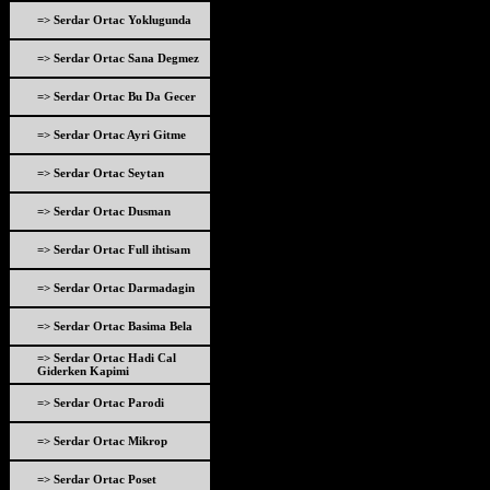
=> Serdar Ortac Yoklugunda
=> Serdar Ortac Sana Degmez
=> Serdar Ortac Bu Da Gecer
=> Serdar Ortac Ayri Gitme
=> Serdar Ortac Seytan
=> Serdar Ortac Dusman
=> Serdar Ortac Full ihtisam
=> Serdar Ortac Darmadagin
=> Serdar Ortac Basima Bela
=> Serdar Ortac Hadi Cal
Giderken Kapimi
=> Serdar Ortac Parodi
=> Serdar Ortac Mikrop
=> Serdar Ortac Poset