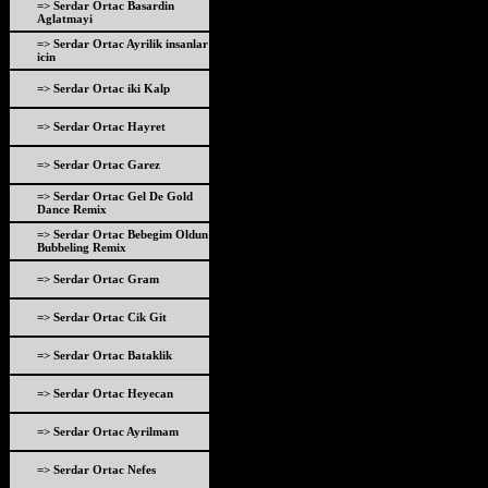
=> Serdar Ortac Basardin
Aglatmayi
=> Serdar Ortac Ayrilik insanlar
icin
=> Serdar Ortac iki Kalp
=> Serdar Ortac Hayret
=> Serdar Ortac Garez
=> Serdar Ortac Gel De Gold
Dance Remix
=> Serdar Ortac Bebegim Oldun
Bubbeling Remix
=> Serdar Ortac Gram
=> Serdar Ortac Cik Git
=> Serdar Ortac Bataklik
=> Serdar Ortac Heyecan
=> Serdar Ortac Ayrilmam
=> Serdar Ortac Nefes