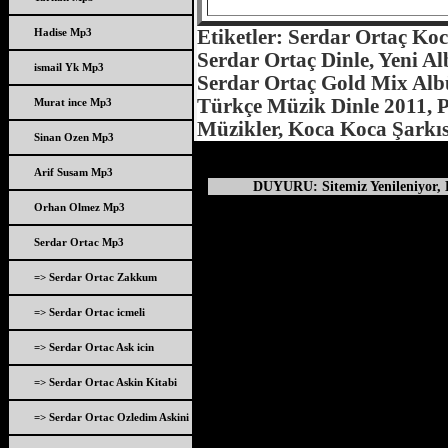
Hadise Mp3
Etiketler: Serdar Ortaç Koc
Serdar Ortaç Dinle, Yeni Al
ismail Yk Mp3
Serdar Ortaç Gold Mix Albü
Türkçe Müzik Dinle 2011, Po
Murat ince Mp3
Müzikler, Koca Koca Şarkıs
Sinan Ozen Mp3
Arif Susam Mp3
DUYURU: Sitemiz Yenileniyor, D
Orhan Olmez Mp3
Serdar Ortac Mp3
=> Serdar Ortac Zakkum
=> Serdar Ortac icmeli
=> Serdar Ortac Ask icin
=> Serdar Ortac Askin Kitabi
=> Serdar Ortac Ozledim Askini