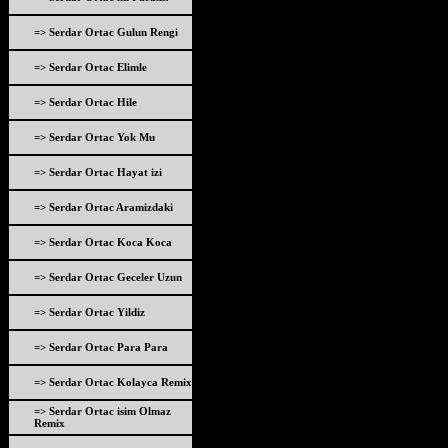
=> Serdar Ortac Gulun Rengi
=> Serdar Ortac Elimle
=> Serdar Ortac Hile
=> Serdar Ortac Yok Mu
=> Serdar Ortac Hayat izi
=> Serdar Ortac Aramizdaki
=> Serdar Ortac Koca Koca
=> Serdar Ortac Geceler Uzun
=> Serdar Ortac Yildiz
=> Serdar Ortac Para Para
=> Serdar Ortac Kolayca Remix
=> Serdar Ortac isim Olmaz
Remix