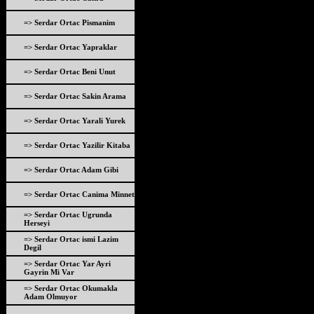
=> Serdar Ortac Pismanim
=> Serdar Ortac Yapraklar
=> Serdar Ortac Beni Unut
=> Serdar Ortac Sakin Arama
=> Serdar Ortac Yarali Yurek
=> Serdar Ortac Yazilir Kitaba
=> Serdar Ortac Adam Gibi
=> Serdar Ortac Canima Minnet
=> Serdar Ortac Ugrunda
Herseyi
=> Serdar Ortac ismi Lazim
Degil
=> Serdar Ortac Yar Ayri
Gayrin Mi Var
=> Serdar Ortac Okumakla
Adam Olmuyor