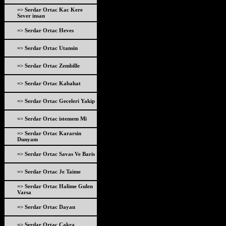
=> Serdar Ortac Kac Kere
Sever insan
=> Serdar Ortac Heves
=> Serdar Ortac Utansin
=> Serdar Ortac Zembille
=> Serdar Ortac Kabahat
=> Serdar Ortac Geceleri Yakip
=> Serdar Ortac istemem Mi
=> Serdar Ortac Kararsin
Dunyam
=> Serdar Ortac Savas Ve Baris
=> Serdar Ortac Je Taime
=> Serdar Ortac Halime Gulen
Varsa
=> Serdar Ortac Dayan
=> Serdar Ortac Cakra