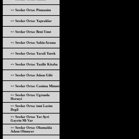
=> Serdar Ortac Pismanim
=> Serdar Ortac Yapraklar
=> Serdar Ortac Beni Unut
=> Serdar Ortac Sakin Arama
=> Serdar Ortac Yarali Yurek
=> Serdar Ortac Yazilir Kitaba
=> Serdar Ortac Adam Gibi
=> Serdar Ortac Canima Minnet
=> Serdar Ortac Ugrunda
Herseyi
=> Serdar Ortac ismi Lazim
Degil
=> Serdar Ortac Yar Ayri
Gayrin Mi Var
=> Serdar Ortac Okumakla
Adam Olmuyor