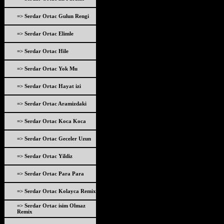
=> Serdar Ortac Gulun Rengi
=> Serdar Ortac Elimle
=> Serdar Ortac Hile
=> Serdar Ortac Yok Mu
=> Serdar Ortac Hayat izi
=> Serdar Ortac Aramizdaki
=> Serdar Ortac Koca Koca
=> Serdar Ortac Geceler Uzun
=> Serdar Ortac Yildiz
=> Serdar Ortac Para Para
=> Serdar Ortac Kolayca Remix
=> Serdar Ortac isim Olmaz
Remix