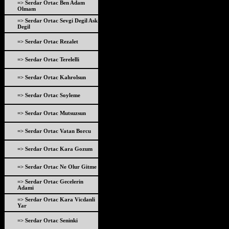
=> Serdar Ortac Ben Adam
Olmam
=> Serdar Ortac Sevgi Degil Ask
Degil
=> Serdar Ortac Rezalet
=> Serdar Ortac Terelelli
=> Serdar Ortac Kahrolsun
=> Serdar Ortac Soyleme
=> Serdar Ortac Mutsuzsun
=> Serdar Ortac Vatan Borcu
=> Serdar Ortac Kara Gozum
=> Serdar Ortac Ne Olur Gitme
=> Serdar Ortac Gecelerin
Adami
=> Serdar Ortac Kara Vicdanli
Yar
=> Serdar Ortac Seninki