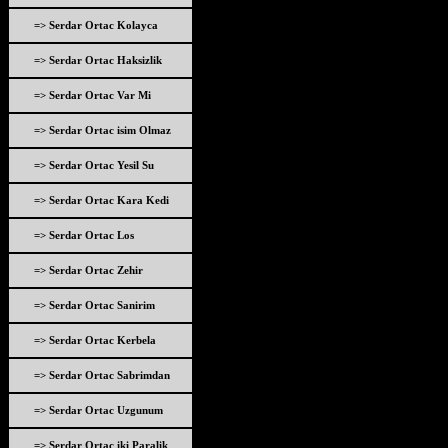
=> Serdar Ortac Kolayca
=> Serdar Ortac Haksizlik
=> Serdar Ortac Var Mi
=> Serdar Ortac isim Olmaz
=> Serdar Ortac Yesil Su
=> Serdar Ortac Kara Kedi
=> Serdar Ortac Los
=> Serdar Ortac Zehir
=> Serdar Ortac Sanirim
=> Serdar Ortac Kerbela
=> Serdar Ortac Sabrimdan
=> Serdar Ortac Uzgunum
=> Serdar Ortac iki Paralik