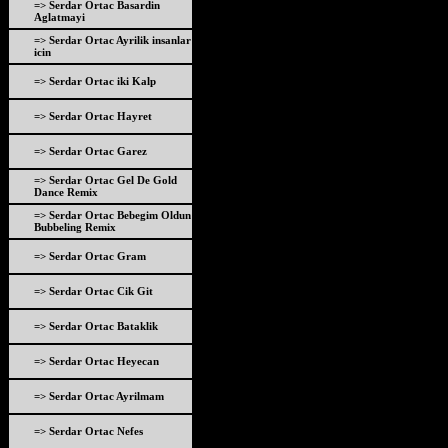
=> Serdar Ortac Basardin
Aglatmayi
=> Serdar Ortac Ayrilik insanlar
icin
=> Serdar Ortac iki Kalp
=> Serdar Ortac Hayret
=> Serdar Ortac Garez
=> Serdar Ortac Gel De Gold
Dance Remix
=> Serdar Ortac Bebegim Oldun
Bubbeling Remix
=> Serdar Ortac Gram
=> Serdar Ortac Cik Git
=> Serdar Ortac Bataklik
=> Serdar Ortac Heyecan
=> Serdar Ortac Ayrilmam
=> Serdar Ortac Nefes