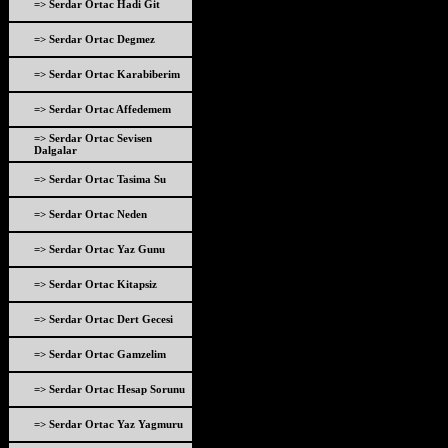
=> Serdar Ortac Hadi Git
=> Serdar Ortac Degmez
=> Serdar Ortac Karabiberim
=> Serdar Ortac Affedemem
=> Serdar Ortac Sevisen
Dalgalar
=> Serdar Ortac Tasima Su
=> Serdar Ortac Neden
=> Serdar Ortac Yaz Gunu
=> Serdar Ortac Kitapsiz
=> Serdar Ortac Dert Gecesi
=> Serdar Ortac Gamzelim
=> Serdar Ortac Hesap Sorunu
=> Serdar Ortac Yaz Yagmuru