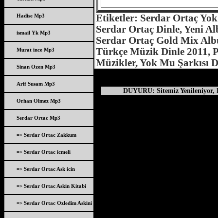
Hadise Mp3
Etiketler: Serdar Ortaç Yok
Serdar Ortaç Dinle, Yeni Al
ismail Yk Mp3
Serdar Ortaç Gold Mix Albü
Türkçe Müzik Dinle 2011, Po
Murat ince Mp3
Müzikler, Yok Mu Şarkısı D
Sinan Ozen Mp3
Arif Susam Mp3
DUYURU: Sitemiz Yenileniyor, D
Orhan Olmez Mp3
Serdar Ortac Mp3
=> Serdar Ortac Zakkum
=> Serdar Ortac icmeli
=> Serdar Ortac Ask icin
=> Serdar Ortac Askin Kitabi
=> Serdar Ortac Ozledim Askini