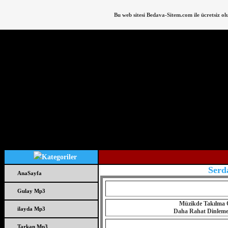
Bu web sitesi
Bedava-Sitem.com
ile ücretsiz ol
Serd
AnaSayfa
Gulay Mp3
Müzikde Takılma O
ilayda Mp3
Daha Rahat Dinlemek 
Tarkan Mp3