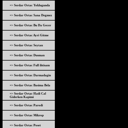
=> Serdar Ortac Yoklugunda
=> Serdar Ortac Sana Degmez
=> Serdar Ortac Bu Da Gecer
=> Serdar Ortac Ayri Gitme
=> Serdar Ortac Seytan
=> Serdar Ortac Dusman
=> Serdar Ortac Full ihtisam
=> Serdar Ortac Darmadagin
=> Serdar Ortac Basima Bela
=> Serdar Ortac Hadi Cal
Giderken Kapimi
=> Serdar Ortac Parodi
=> Serdar Ortac Mikrop
=> Serdar Ortac Poset