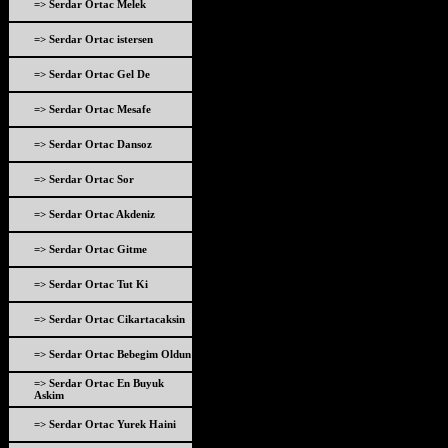
=> Serdar Ortac Melek
=> Serdar Ortac istersen
=> Serdar Ortac Gel De
=> Serdar Ortac Mesafe
=> Serdar Ortac Dansoz
=> Serdar Ortac Sor
=> Serdar Ortac Akdeniz
=> Serdar Ortac Gitme
=> Serdar Ortac Tut Ki
=> Serdar Ortac Cikartacaksin
=> Serdar Ortac Bebegim Oldun
=> Serdar Ortac En Buyuk
Askim
=> Serdar Ortac Yurek Haini